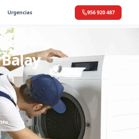
Urgencias
956 920 487
o Real
 Balay
esto