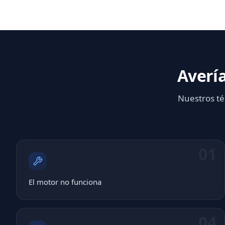
Averí
Nuestros té
01
El motor no funciona
04