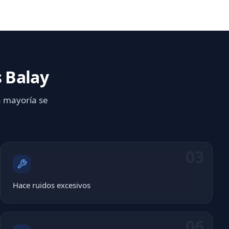
 Balay
a mayoría se
03
Hace ruidos excesivos
06