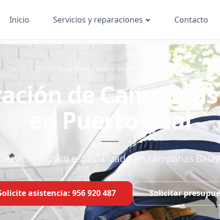
Inicio
Contacto
Servicios y reparaciones
Servicio Técnico Balay Puerto Real
Reparación Campanas Balay Puert
ación de Campanas
en Puerto Real
Servicio técnico especializado en campanas Balay
Solicite asistencia: 956 920 487
Solicitar presupu