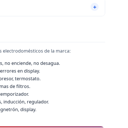
impiarse mensualmente. Una campana debe tener
os electrodomésticos de la marca:
s, no enciende, no desagua.
errores en display.
mpresor, termostato.
mas de filtros.
 temporizador.
, inducción, regulador.
gnetrón, display.