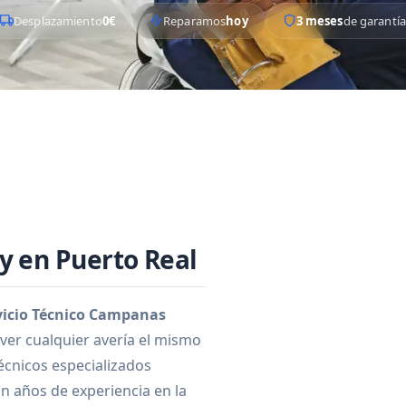
Desplazamiento
0€
Reparamos
hoy
3 meses
de garantía
 en Puerto Real
vicio Técnico Campanas
ver cualquier avería el mismo
écnicos especializados
n años de experiencia en la