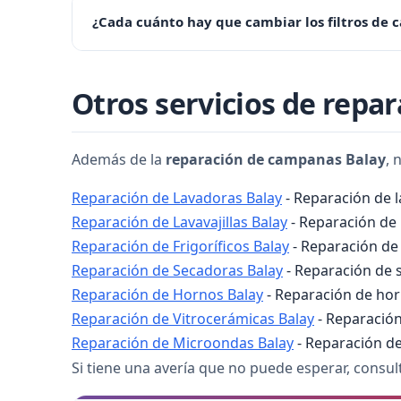
¿Cada cuánto hay que cambiar los filtros de 
Los filtros de carbón activo deben cambiarse cad
Otros servicios de repa
mínimo 800 m³/h de aspiración.
Además de la
reparación de campanas Balay
, 
Reparación de Lavadoras Balay
- Reparación de 
Reparación de Lavavajillas Balay
- Reparación de l
Reparación de Frigoríficos Balay
- Reparación de 
Reparación de Secadoras Balay
- Reparación de s
Reparación de Hornos Balay
- Reparación de horn
Reparación de Vitrocerámicas Balay
- Reparación
Reparación de Microondas Balay
- Reparación de
Si tiene una avería que no puede esperar, consu