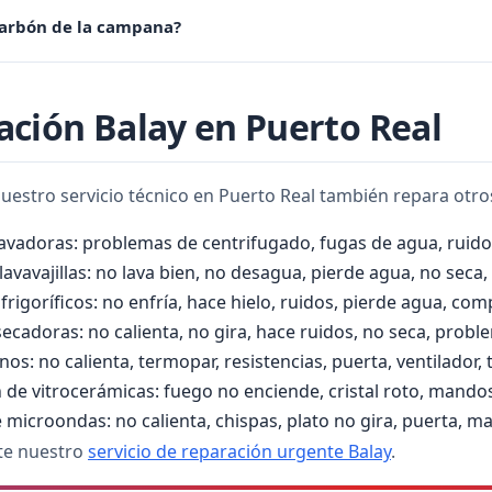
carbón de la campana?
a 3-6 meses dependiendo del uso. Las parrillas metálicas deben l
ración Balay en Puerto Real
nuestro servicio técnico en Puerto Real también repara otr
lavadoras: problemas de centrifugado, fugas de agua, ruido
avavajillas: no lava bien, no desagua, pierde agua, no seca, 
frigoríficos: no enfría, hace hielo, ruidos, pierde agua, co
ecadoras: no calienta, no gira, hace ruidos, no seca, proble
os: no calienta, termopar, resistencias, puerta, ventilador,
 de vitrocerámicas: fuego no enciende, cristal roto, mandos
 microondas: no calienta, chispas, plato no gira, puerta, ma
lte nuestro
servicio de reparación urgente Balay
.