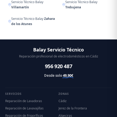
Servicio Técnico Balay
Servicio Técnico Balay
Villamartín
Trebujena
Servicio Técnico Balay
Zahara
de los Atunes
Balay Servicio Técnico
Reparación profesional de electrodomésticos en Cádiz
956 920 487
Desde solo
49,90€
SERVICIOS
ZONAS
Reparación de Lavadoras
Cádiz
Reparación de Lavavajillas
Jerez de la Frontera
Reparación de Frigoríficos
Algeciras