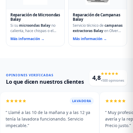
Reparación de Microondas
Reparación de Campanas
Balay
Balay
Si su
microondas Balay
no
Servicio técnico de
campanas
calienta, hace chispas o el
extractoras Balay
en Olvera.
plato no gira, contacte con
Reparamos motores,
Más información →
Más información →
nuestro servicio técnico en
problemas de aspiración,
Olvera. Reparamos
filtros de carbón activo
magnetrones, micas
deteriorados, iluminación que
deterioradas, problemas de
no enciende y vibraciones
puerta, fallos en el display y
excesivas. Mantenimiento y
averías del plato giratorio.
limpieza profesional de su
campana.
OPINIONES VERIFICADAS
4,8
+500 opiniones
Lo que dicen nuestros clientes
LAVADORA
“ Llamé a las 10 de la mañana y a las 12 ya
“ Muy profesio
tenía la lavadora funcionando. Servicio
avería y la r
impecable.”
Precio justo.”