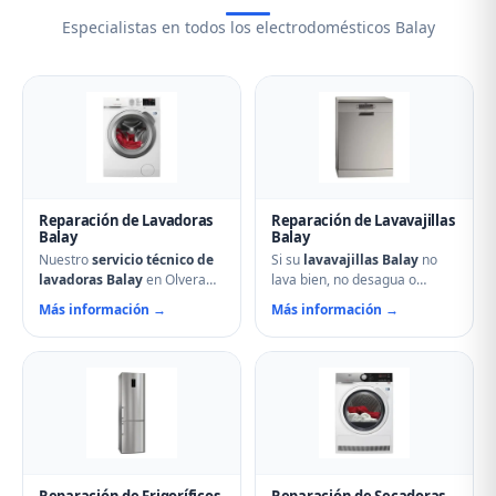
Especialistas en todos los electrodomésticos Balay
Reparación de Lavadoras
Reparación de Lavavajillas
Balay
Balay
Nuestro
servicio técnico de
Si su
lavavajillas Balay
no
lavadoras Balay
en Olvera
lava bien, no desagua o
soluciona cualquier avería:
muestra errores en el display,
Más información →
Más información →
problemas de centrifugado,
nuestro servicio técnico en
fugas de agua, ruidos
Olvera puede ayudarle.
anormales, fallos en el
Reparamos aspersores
arranque o problemas de
obstruidos, bombas de
desagüe. Técnicos
desagüe, problemas de
especializados con repuestos
secado y fallos electrónicos
originales Balay y reparación
con piezas originales.
el mismo día.
Reparación de Frigoríficos
Reparación de Secadoras