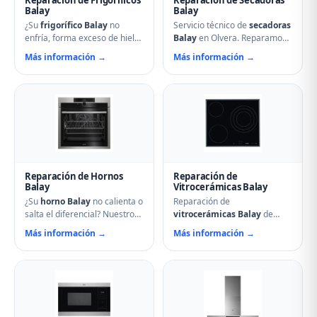
Balay
Balay
¿Su
frigorífico Balay
no
Servicio técnico de
secadoras
enfría, forma exceso de hielo
Balay
en Olvera. Reparamos
o hace ruidos extraños?
problemas de calentamiento,
Más información →
Más información →
Nuestros técnicos en Olvera
tambor que no gira,
reparan compresores,
termostatos de seguridad,
termostatos, sistemas No
condensadores averiados y
Frost, fugas de gas
fallos en el secado.
refrigerante y problemas de
Mantenimiento preventivo y
descarche. Servicio urgente
limpieza de filtros incluido en
para evitar pérdida de
la visita.
alimentos.
Reparación de Hornos
Reparación de
Balay
Vitrocerámicas Balay
¿Su
horno Balay
no calienta o
Reparación de
salta el diferencial? Nuestro
vitrocerámicas Balay
de
servicio técnico en Olvera
inducción y de cocción en
Más información →
Más información →
repara resistencias,
Olvera. Solucionamos fuegos
ventiladores, termostatos,
que no encienden, cristales
cierres de puerta y
rotos, mandos que no
temporizadores. Especialistas
responden, fallos en módulos
en hornos multifunción,
de inducción y problemas de
pirolíticos y de vapor Balay.
regulación de temperatura.