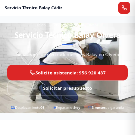
Servicio Técnico Balay Cádiz
Inicio
Servicio Técnico Balay Olvera
Servicio Técnico Balay Olvera
Reparación de electrodomésticos Balay en Olvera
Solicite asistencia: 956 920 487
Solicitar presupuesto
Desplazamiento
0€
Reparamos
hoy
3 meses
de garantía