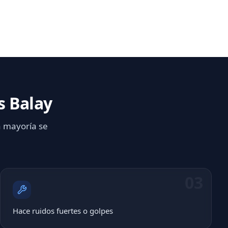
s Balay
a mayoría se
03
Hace ruidos fuertes o golpes