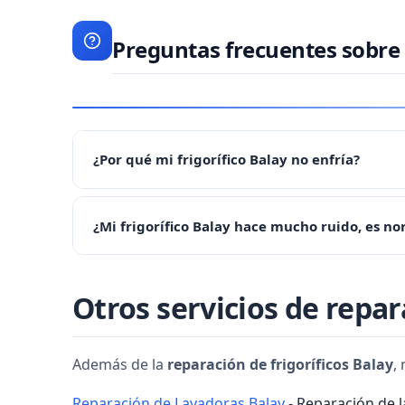
Preguntas frecuentes sobre 
¿Por qué mi frigorífico Balay no enfría?
Si su frigorífico no enfría, puede deberse al compr
¿Mi frigorífico Balay hace mucho ruido, es no
prioritaria: contacte con nosotros al 956 920 487 y
Algunos ruidos son normales (compresor arrancando
Otros servicios de repar
nosotros al 956 920 487 para diagnóstico.
Además de la
reparación de frigoríficos Balay
,
Reparación de Lavadoras Balay
- Reparación de 