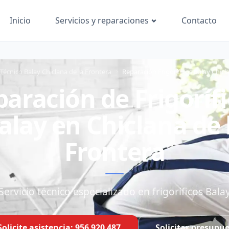
Inicio
Contacto
Servicios y reparaciones
 Técnico Balay Chiclana de la Frontera
Reparación Frigoríficos Balay Chicl
aración de Frigoríf
alay en Chiclana de 
Frontera
Servicio técnico especializado en frigoríficos Bala
Solicite asistencia: 956 920 487
Solicitar presupu