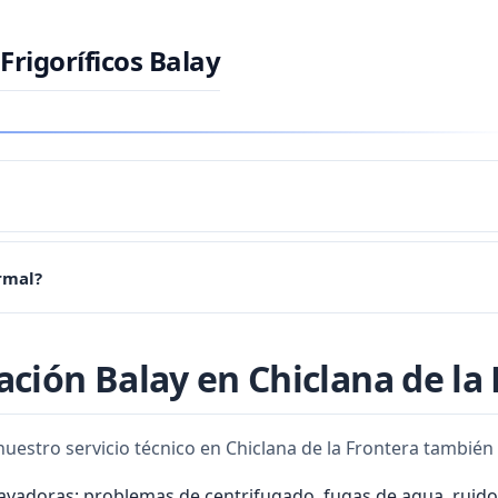
Frigoríficos Balay
esor, al termostato, a una fuga de gas refrigerante o a la acumulac
rmal?
 le atenderemos con urgencia.
, agua circulando). Pero golpes, zumbidos fuertes o vibraciones 
ación Balay en Chiclana de la
 nuestro servicio técnico en Chiclana de la Frontera tambié
lavadoras: problemas de centrifugado, fugas de agua, ruido