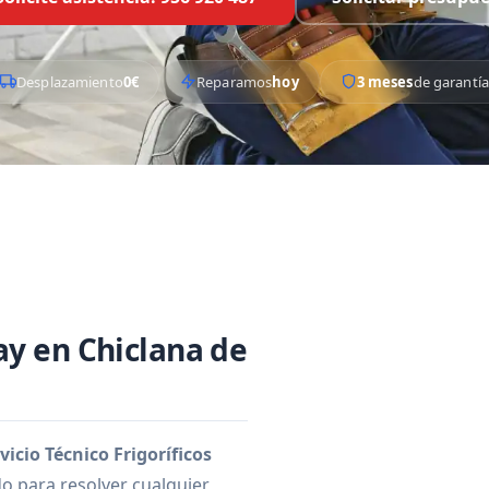
Desplazamiento
0€
Reparamos
hoy
3 meses
de garantía
ay en Chiclana de
vicio Técnico Frigoríficos
o para resolver cualquier