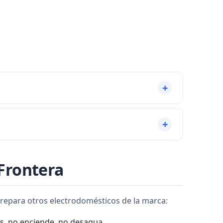
ión de hielo en el evaporador. Es una avería
excesivas indican un problema. Contacte con
 Frontera
n repara otros electrodomésticos de la marca:
s, no enciende, no desagua.