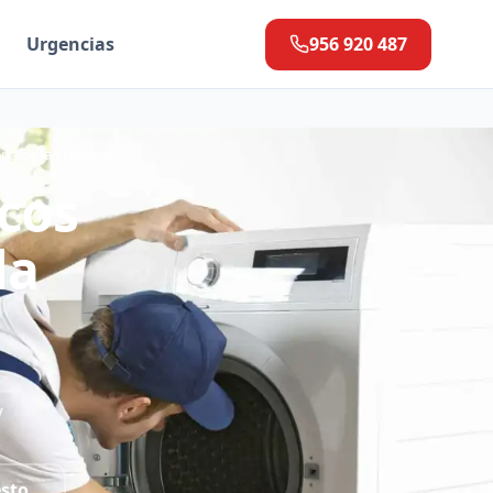
Urgencias
956 920 487
ana de la Frontera
icos
la
y
esto