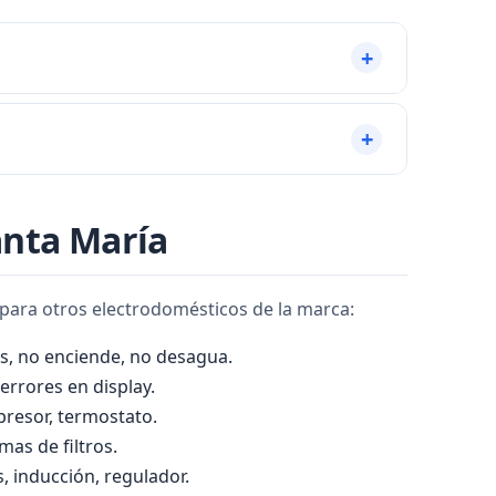
lleva tiempo sin usarse. Enciéndalo a baja
al 956 920 487 y agendamos la visita para hoy
anta María
epara otros electrodomésticos de la marca:
s, no enciende, no desagua.
errores en display.
mpresor, termostato.
mas de filtros.
, inducción, regulador.