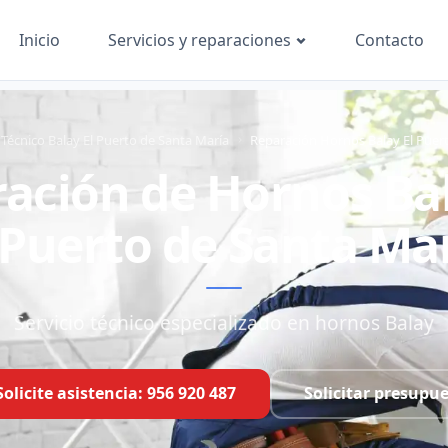
Inicio
Contacto
Servicios y reparaciones
 Técnico Balay El Puerto de Santa María
Reparación Hornos Balay El Puer
ación de Hornos Ba
 Puerto de Santa Ma
Servicio técnico especializado en hornos Balay
Solicite asistencia: 956 920 487
Solicitar presupu