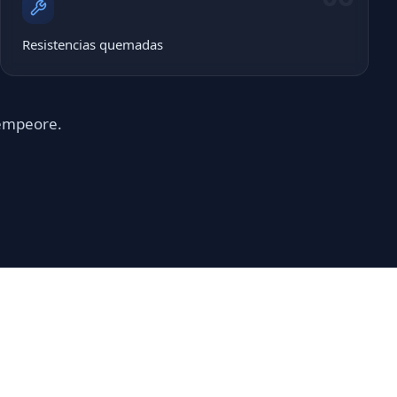
Resistencias quemadas
 empeore.