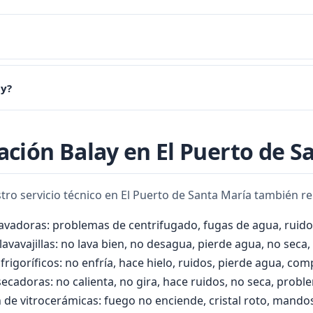
 la condensación de humedad en las resistencias, especialmente si 
ay?
cte con nosotros al 956 920 487.
en una sola visita, en menos de una hora. Contacte con nosotros 
ración Balay en El Puerto de S
stro servicio técnico en El Puerto de Santa María también r
lavadoras: problemas de centrifugado, fugas de agua, ruido
avavajillas: no lava bien, no desagua, pierde agua, no seca, 
frigoríficos: no enfría, hace hielo, ruidos, pierde agua, co
ecadoras: no calienta, no gira, hace ruidos, no seca, proble
 de vitrocerámicas: fuego no enciende, cristal roto, mandos