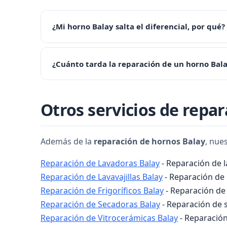
¿Mi horno Balay salta el diferencial, por qué?
Cuando un horno salta el diferencial suele ser por
¿Cuánto tarda la reparación de un horno Bal
temperatura durante 30 minutos. Si persiste, conta
La mayoría de reparaciones de hornos se resuelven 
Otros servicios de repa
mismo.
Además de la
reparación de hornos Balay
, nue
Reparación de Lavadoras Balay
- Reparación de 
Reparación de Lavavajillas Balay
- Reparación de l
Reparación de Frigoríficos Balay
- Reparación de 
Reparación de Secadoras Balay
- Reparación de s
Reparación de Vitrocerámicas Balay
- Reparación