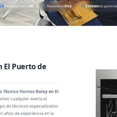
Desplazamiento
0€
Reparamos
hoy
3 meses
de garantía
 El Puerto de
io Técnico Hornos Balay en El
lver cualquier avería el
o de técnicos especializados
n años de experiencia en la