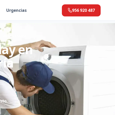
Urgencias
956 920 487
to de Santa María
lay en
ría
esto