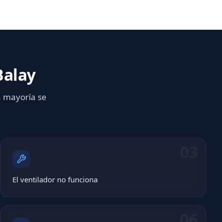
Balay
a mayoría se
03
El ventilador no funciona
06