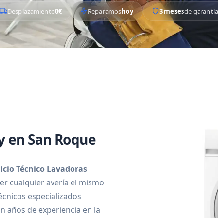
Desplazamiento
0€
Reparamos
hoy
3 meses
de garantía
y en San Roque
icio Técnico Lavadoras
er cualquier avería el mismo
écnicos especializados
n años de experiencia en la