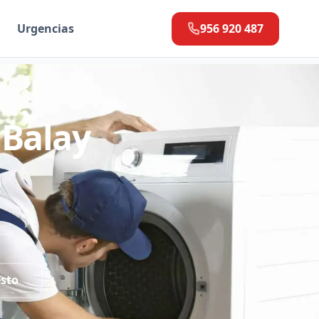
Urgencias
956 920 487
Roque
 Balay
esto