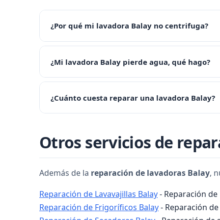
¿Por qué mi lavadora Balay no centrifuga?
Si su lavadora Balay no centrifuga, puede deberse
¿Mi lavadora Balay pierde agua, qué hago?
lavadora, revise el filtro y la manguera. Si el probl
Las fugas de agua suelen deberse a la goma de la pu
¿Cuánto cuesta reparar una lavadora Balay?
contacte con nosotros al 956 920 487 para una revis
El coste depende de la avería. Las reparaciones má
Otros servicios de repa
920 487 y le daremos un presupuesto aproximado p
Además de la
reparación de lavadoras Balay
, 
Reparación de Lavavajillas Balay
- Reparación de l
Reparación de Frigoríficos Balay
- Reparación de 