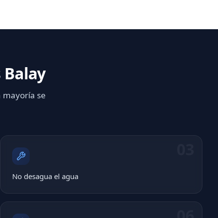
 Balay
a mayoría se
03
No desagua el agua
06