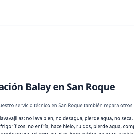
 a un problema en el desagüe, una obstrucción en la manguera de 
ema persiste, contacte con nuestro servicio técnico al 956 920 487.
erta deteriorada, una manguera suelta o el cajón del jabón obstrui
ión profesional.
s comunes (bomba de desagüe, cierre de puerta, escobillas) tienen
ración Balay en San Roque
or teléfono.
nuestro servicio técnico en San Roque también repara otros
avavajillas: no lava bien, no desagua, pierde agua, no seca, 
frigoríficos: no enfría, hace hielo, ruidos, pierde agua, co