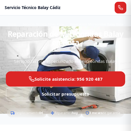
Servicio Técnico Balay Cádiz
Inicio
Servicio Técnico Balay Rota
Reparación Microondas Balay Rota
Reparación de Microondas Balay
en Rota
Servicio técnico especializado en microondas Balay
Solicite asistencia: 956 920 487
Solicitar presupuesto
Desplazamiento
0€
Reparamos
hoy
3 meses
de garantía