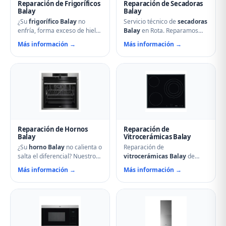
Reparación de Frigoríficos
Reparación de Secadoras
Balay
Balay
¿Su
frigorífico Balay
no
Servicio técnico de
secadoras
enfría, forma exceso de hielo
Balay
en Rota. Reparamos
o hace ruidos extraños?
problemas de calentamiento,
Más información →
Más información →
Nuestros técnicos en Rota
tambor que no gira,
reparan compresores,
termostatos de seguridad,
termostatos, sistemas No
condensadores averiados y
Frost, fugas de gas
fallos en el secado.
refrigerante y problemas de
Mantenimiento preventivo y
descarche. Servicio urgente
limpieza de filtros incluido en
para evitar pérdida de
la visita.
alimentos.
Reparación de Hornos
Reparación de
Balay
Vitrocerámicas Balay
¿Su
horno Balay
no calienta o
Reparación de
salta el diferencial? Nuestro
vitrocerámicas Balay
de
servicio técnico en Rota
inducción y de cocción en
Más información →
Más información →
repara resistencias,
Rota. Solucionamos fuegos
ventiladores, termostatos,
que no encienden, cristales
cierres de puerta y
rotos, mandos que no
temporizadores. Especialistas
responden, fallos en módulos
en hornos multifunción,
de inducción y problemas de
pirolíticos y de vapor Balay.
regulación de temperatura.