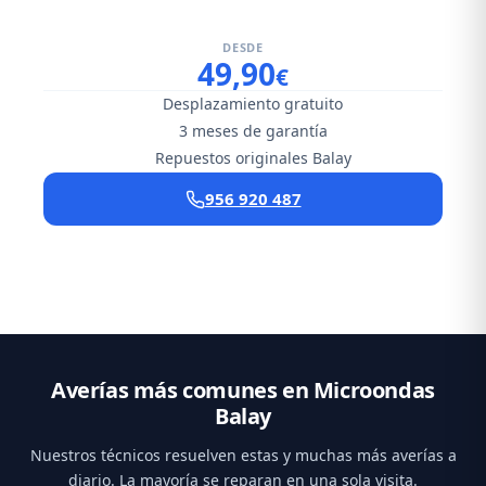
DESDE
49,90
€
Desplazamiento gratuito
3 meses de garantía
Repuestos originales Balay
956 920 487
Averías más comunes en Microondas
Balay
Nuestros técnicos resuelven estas y muchas más averías a
diario. La mayoría se reparan en una sola visita.