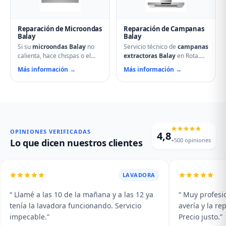
Reparación de Microondas
Reparación de Campanas
Balay
Balay
Si su
microondas Balay
no
Servicio técnico de
campanas
calienta, hace chispas o el
extractoras Balay
en Rota.
plato no gira, contacte con
Reparamos motores,
Más información →
Más información →
nuestro servicio técnico en
problemas de aspiración,
Rota. Reparamos
filtros de carbón activo
magnetrones, micas
deteriorados, iluminación que
deterioradas, problemas de
no enciende y vibraciones
puerta, fallos en el display y
excesivas. Mantenimiento y
averías del plato giratorio.
limpieza profesional de su
campana.
OPINIONES VERIFICADAS
4,8
+500 opiniones
Lo que dicen nuestros clientes
LAVADORA
“ Llamé a las 10 de la mañana y a las 12 ya
“ Muy profesio
tenía la lavadora funcionando. Servicio
avería y la r
impecable.”
Precio justo.”