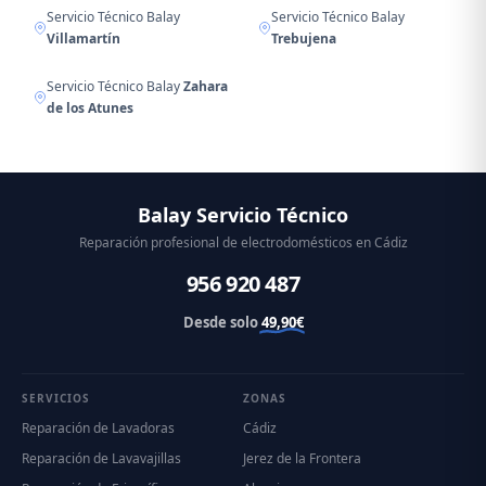
Servicio Técnico Balay
Servicio Técnico Balay
Villamartín
Trebujena
Servicio Técnico Balay
Zahara
de los Atunes
Balay Servicio Técnico
Reparación profesional de electrodomésticos en Cádiz
956 920 487
Desde solo
49,90€
SERVICIOS
ZONAS
Reparación de Lavadoras
Cádiz
Reparación de Lavavajillas
Jerez de la Frontera