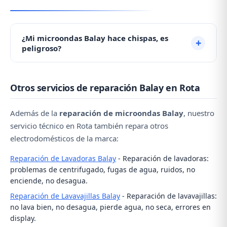
¿Mi microondas Balay hace chispas, es
peligroso?
Las chispas suelen producirse por la mica
Otros servicios de reparación Balay en Rota
deteriorada debido a acumulación de grasa. No es
grave pero debe repararse. No lo use hasta que un
Además de la
reparación de microondas Balay
, nuestro
técnico lo revise. Contacte con nosotros al 956 920
servicio técnico en Rota también repara otros
487.
electrodomésticos de la marca:
Reparación de Lavadoras Balay
- Reparación de lavadoras:
problemas de centrifugado, fugas de agua, ruidos, no
enciende, no desagua.
Reparación de Lavavajillas Balay
- Reparación de lavavajillas:
no lava bien, no desagua, pierde agua, no seca, errores en
display.