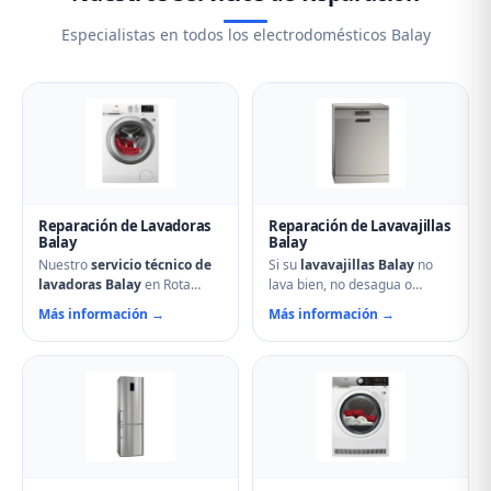
Especialistas en todos los electrodomésticos Balay
Reparación de Lavadoras
Reparación de Lavavajillas
Balay
Balay
Nuestro
servicio técnico de
Si su
lavavajillas Balay
no
lavadoras Balay
en Rota
lava bien, no desagua o
soluciona cualquier avería:
muestra errores en el display,
Más información →
Más información →
problemas de centrifugado,
nuestro servicio técnico en
fugas de agua, ruidos
Rota puede ayudarle.
anormales, fallos en el
Reparamos aspersores
arranque o problemas de
obstruidos, bombas de
desagüe. Técnicos
desagüe, problemas de
especializados con repuestos
secado y fallos electrónicos
originales Balay y reparación
con piezas originales.
el mismo día.