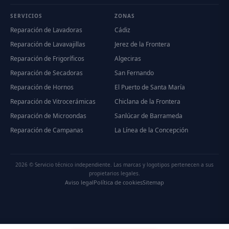
SERVICIOS
ZONAS
Reparación de Lavadoras
Cádiz
Reparación de Lavavajillas
Jerez de la Frontera
Reparación de Frigoríficos
Algeciras
Reparación de Secadoras
San Fernando
Reparación de Hornos
El Puerto de Santa María
Reparación de Vitrocerámicas
Chiclana de la Frontera
Reparación de Microondas
Sanlúcar de Barrameda
Reparación de Campanas
La Línea de la Concepción
2026 © Servicio técnico independiente. Las marcas y logotipos pertenecen a sus
propietarios legales.
Aviso legal
Política de cookies
Sitemap