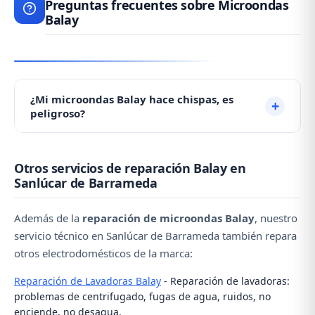
Preguntas frecuentes sobre Microondas
Balay
¿Mi microondas Balay hace chispas, es
peligroso?
Las chispas suelen producirse por la mica
Otros servicios de reparación Balay en
deteriorada debido a acumulación de grasa. No es
Sanlúcar de Barrameda
grave pero debe repararse. No lo use hasta que un
técnico lo revise. Contacte con nosotros al 956 920
Además de la
reparación de microondas Balay
, nuestro
487.
servicio técnico en Sanlúcar de Barrameda también repara
otros electrodomésticos de la marca:
Reparación de Lavadoras Balay
- Reparación de lavadoras:
problemas de centrifugado, fugas de agua, ruidos, no
enciende, no desagua.