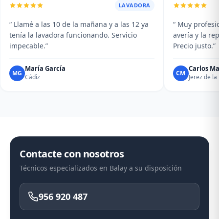
LAVADORA
“ Llamé a las 10 de la mañana y a las 12 ya
“ Muy profesio
tenía la lavadora funcionando. Servicio
avería y la r
impecable.”
Precio justo.”
María García
Carlos Ma
MG
CM
Cádiz
Jerez de la
Contacte con nosotros
Técnicos especializados en Balay a su disposición
956 920 487