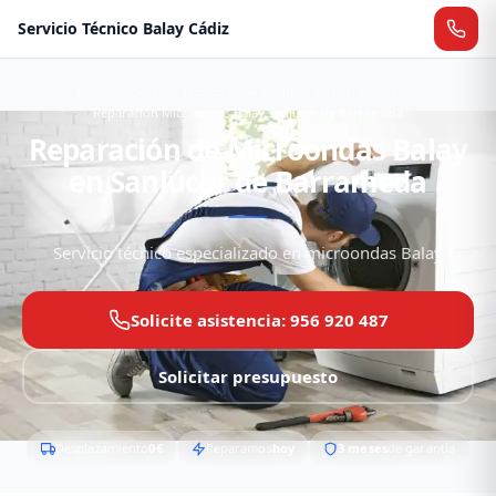
Servicio Técnico Balay Cádiz
Inicio
Servicio Técnico Balay Sanlúcar de Barrameda
Reparación Microondas Balay Sanlúcar de Barrameda
Reparación de Microondas Balay
en Sanlúcar de Barrameda
Servicio técnico especializado en microondas Balay
Solicite asistencia: 956 920 487
Solicitar presupuesto
Desplazamiento
0€
Reparamos
hoy
3 meses
de garantía