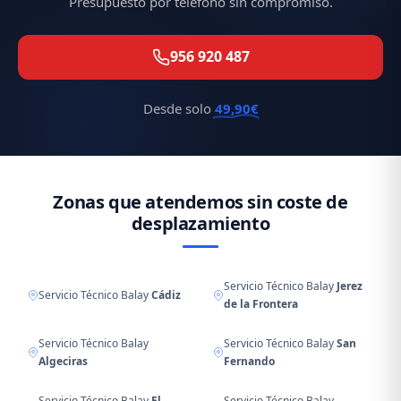
Presupuesto por teléfono sin compromiso.
956 920 487
Desde solo
49,90€
Zonas que atendemos sin coste de
desplazamiento
Servicio Técnico Balay
Jerez
Servicio Técnico Balay
Cádiz
de la Frontera
Servicio Técnico Balay
Servicio Técnico Balay
San
Algeciras
Fernando
Servicio Técnico Balay
El
Servicio Técnico Balay