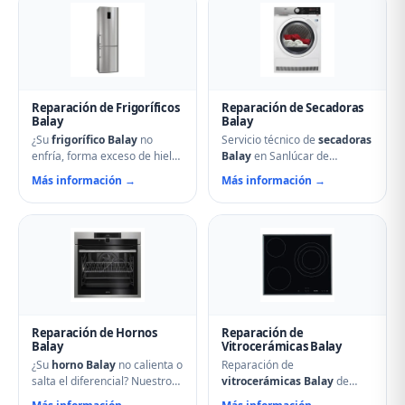
en el arranque o problemas
aspersores obstruidos,
de desagüe. Técnicos
bombas de desagüe,
especializados con repuestos
problemas de secado y fallos
originales Balay y reparación
electrónicos con piezas
el mismo día.
originales.
Reparación de Frigoríficos
Reparación de Secadoras
Balay
Balay
¿Su
frigorífico Balay
no
Servicio técnico de
secadoras
enfría, forma exceso de hielo
Balay
en Sanlúcar de
o hace ruidos extraños?
Barrameda. Reparamos
Más información →
Más información →
Nuestros técnicos en
problemas de calentamiento,
Sanlúcar de Barrameda
tambor que no gira,
reparan compresores,
termostatos de seguridad,
termostatos, sistemas No
condensadores averiados y
Frost, fugas de gas
fallos en el secado.
refrigerante y problemas de
Mantenimiento preventivo y
descarche. Servicio urgente
limpieza de filtros incluido en
para evitar pérdida de
la visita.
alimentos.
Reparación de Hornos
Reparación de
Balay
Vitrocerámicas Balay
¿Su
horno Balay
no calienta o
Reparación de
salta el diferencial? Nuestro
vitrocerámicas Balay
de
servicio técnico en Sanlúcar
inducción y de cocción en