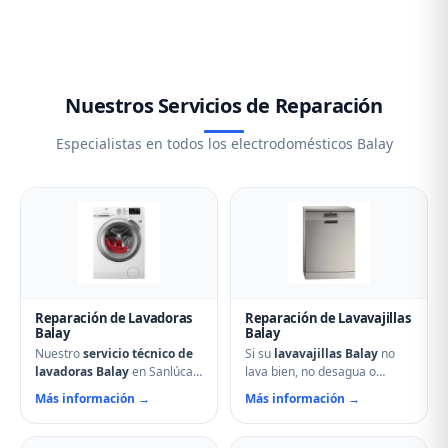
Nuestros Servicios de Reparación
Especialistas en todos los electrodomésticos Balay
Reparación de Lavadoras
Reparación de Lavavajillas
Balay
Balay
Nuestro
servicio técnico de
Si su
lavavajillas Balay
no
lavadoras Balay
en Sanlúcar
lava bien, no desagua o
de Barrameda soluciona
muestra errores en el display,
Más información →
Más información →
cualquier avería: problemas
nuestro servicio técnico en
de centrifugado, fugas de
Sanlúcar de Barrameda
agua, ruidos anormales, fallos
puede ayudarle. Reparamos