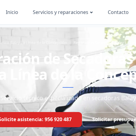
Inicio
Contacto
Servicios y reparaciones
écnico Balay La Línea de la Concepción
Reparación Secadoras Balay La Lín
ación de Secadoras
a Línea de la Conce
Servicio técnico especializado en secadoras Balay
Solicite asistencia: 956 920 487
Solicitar presupu