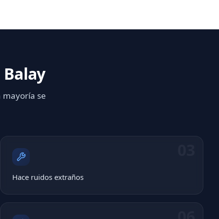
 Balay
a mayoría se
03
Hace ruidos extraños
06