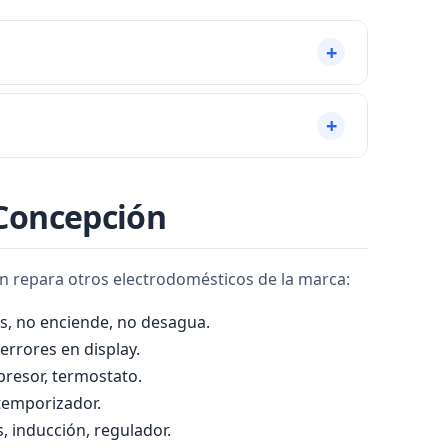
los filtros a fondo. Si sigue sin calentar, necesita
adecuado previene la mayoría de averías.
 Concepción
én repara otros electrodomésticos de la marca:
s, no enciende, no desagua.
errores en display.
mpresor, termostato.
 temporizador.
, inducción, regulador.