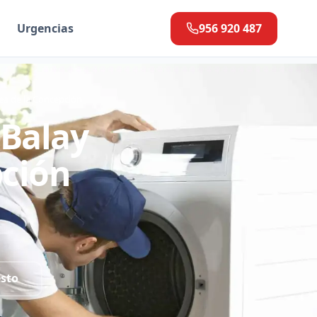
Urgencias
956 920 487
ea de la Concepción
 Balay
pción
esto