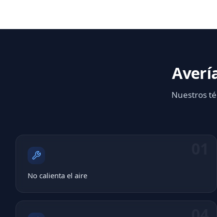
Averí
Nuestros té
01
No calienta el aire
04