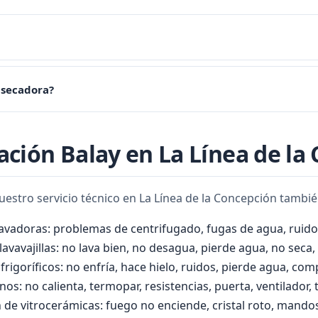
ato de seguridad ha saltado por falta de limpieza de filtros. Limpie 
a secadora?
s de cada uso y el condensador mensualmente. Un mantenimiento 
ración Balay en La Línea de la
nuestro servicio técnico en La Línea de la Concepción tambi
lavadoras: problemas de centrifugado, fugas de agua, ruido
avavajillas: no lava bien, no desagua, pierde agua, no seca, 
frigoríficos: no enfría, hace hielo, ruidos, pierde agua, co
os: no calienta, termopar, resistencias, puerta, ventilador,
 de vitrocerámicas: fuego no enciende, cristal roto, mandos