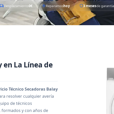
Desplazamiento
0€
Reparamos
hoy
3 meses
de garantía
 en La Línea de
vicio Técnico Secadoras Balay
ra resolver cualquier avería
uipo de técnicos
y, formados y con años de