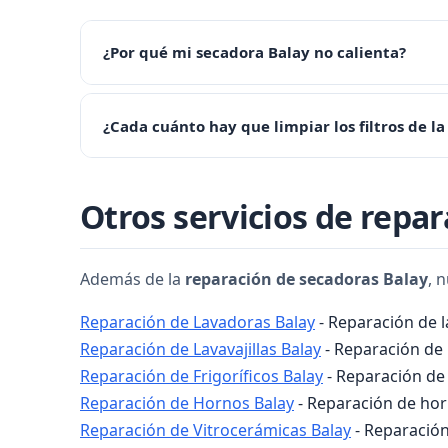
¿Por qué mi secadora Balay no calienta?
Si su secadora no calienta, probablemente el termost
¿Cada cuánto hay que limpiar los filtros de l
asistencia técnica: 956 920 487.
Recomendamos limpiar el filtro de pelusas despué
Otros servicios de repa
Además de la
reparación de secadoras Balay
, 
Reparación de Lavadoras Balay
- Reparación de 
Reparación de Lavavajillas Balay
- Reparación de l
Reparación de Frigoríficos Balay
- Reparación de 
Reparación de Hornos Balay
- Reparación de horn
Reparación de Vitrocerámicas Balay
- Reparación